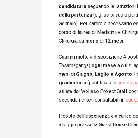
candidatura
seguendo le istruzioni 
della partenza
(e.g. se si vuole par
Gennaio). Per partire è necessario 
corso di laurea di Medicina e Chirur
Chirurgia da
meno
di
12 mesi
.
Cuamm mette a disposizione
4 post
Tosamaganga)
ogni
mese
a cui si 
mesi di
Giugno, Luglio e Agosto
. 
graduatoria
(pubblicata in
questa p
stilata dal Wolisso Project Staff coo
secondo i criteri consultabili in
quest
Il costo dell’esperienza è a carico d
alloggio presso la Guest House Cuamm