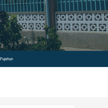
Pujehun
erca