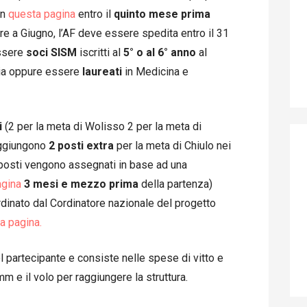
in
questa pagina
entro il
quinto mese
prima
tire a Giugno, l’AF deve essere spedita entro il 31
essere
soci
SISM
iscritti al
5° o al 6° anno
al
gia oppure essere
laureati
in Medicina e
i
(2 per la meta di Wolisso 2 per la meta di
aggiungono
2 posti extra
per la meta di Chiulo nei
I posti vengono assegnati in base ad una
agina
3 mesi e mezzo prima
della partenza)
rdinato dal Cordinatore nazionale del progetto
a pagina.
el partecipante e consiste nelle spese di vitto e
 e il volo per raggiungere la struttura.