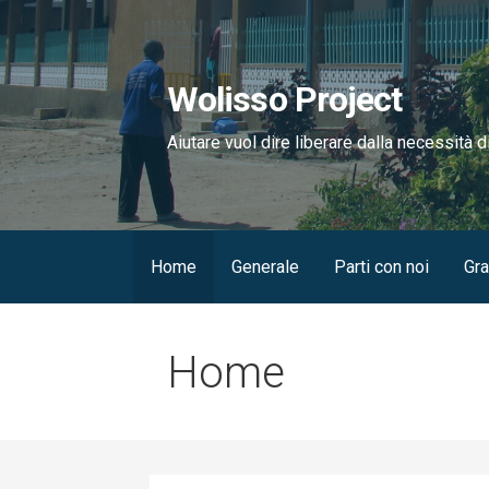
Passa
al
contenuto
Wolisso Project
Aiutare vuol dire liberare dalla necessità d
Home
Generale
Parti con noi
Gra
Home