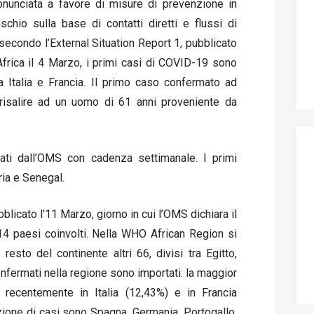
onunciata a favore di misure di prevenzione in
ischio sulla base di contatti diretti e flussi di
 secondo l’External Situation Report 1, pubblicato
 Africa il 4 Marzo, i primi casi di COVID-19 sono
a Italia e Francia. Il primo caso confermato ad
 risalire ad un uomo di 61 anni proveniente da
ati dall’OMS con cadenza settimanale. I primi
ria e Senegal.
blicato l’11 Marzo, giorno in cui l’OMS dichiara il
 paesi coinvolti. Nella WHO African Region si
esto del continente altri 66, divisi tra Egitto,
nfermati nella regione sono importati: la maggior
 recentemente in Italia (12,43%) e in Francia
tazione di casi sono Spagna, Germania, Portogallo,