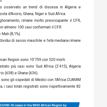
i.
o osservato un trend di discesa in Algeria e
osta d’Avorio, Ghana, Niger e Sud Africa.
miglioramento, rimane molto preoccupante il CFR,
i con almeno 100 casi confermati il CFR
e Mali (8,1%).
ndividui di sesso maschile e l’età mediana rimane
African Region sono 10’759 con 520 morti.
strato più casi sono Sud Africa (2’415), Algeria
io (638) e Ghana (636).
ci sono gli ospedali di Medici con l’Africa CUAMM
a, i casi totali registrati sono rispettivamente 82