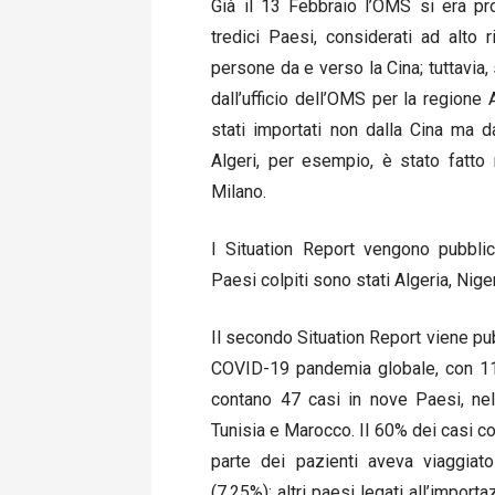
Già il 13 Febbraio l’OMS si era pr
tredici Paesi, considerati ad alto r
persone da e verso la Cina; tuttavia,
dall’ufficio dell’OMS per la regione
stati importati non dalla Cina ma d
Algeri, per esempio, è stato fatto
Milano.
I Situation Report vengono pubblic
Paesi colpiti sono stati Algeria, Nige
Il secondo Situation Report viene pub
COVID-19 pandemia globale, con 114
contano 47 casi in nove Paesi, nel r
Tunisia e Marocco. Il 60% dei casi co
parte dei pazienti aveva viaggiato
(7,25%); altri paesi legati all’impor