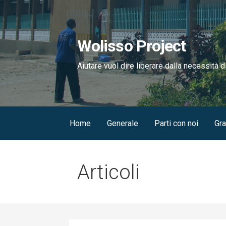
Passa
al
contenuto
Wolisso Project
Aiutare vuol dire liberare dalla necessità d
Home
Generale
Parti con noi
Gra
Articoli