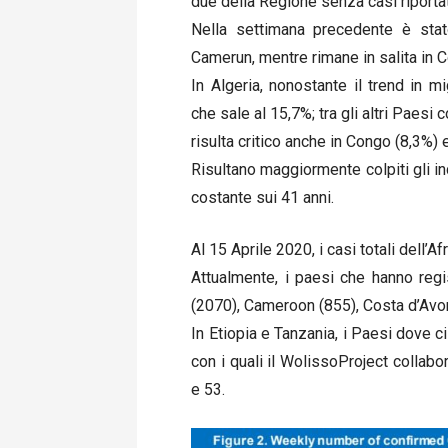
due della Regione senza casi riportat
Nella settimana precedente è stat
Camerun, mentre rimane in salita in C
In Algeria, nonostante il trend in 
che sale al 15,7%; tra gli altri Paes
risulta critico anche in Congo (8,3%) 
Risultano maggiormente colpiti gli i
costante sui 41 anni.
Al 15 Aprile 2020, i casi totali dell’
Attualmente, i paesi che hanno regi
(2070), Cameroon (855), Costa d’Avor
In Etiopia e Tanzania, i Paesi dove 
con i quali il WolissoProject collabor
e 53.