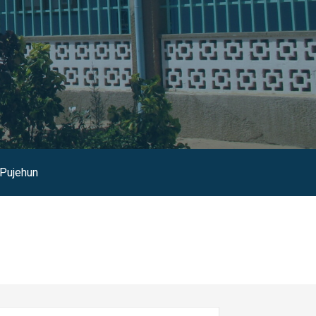
Pujehun
erca