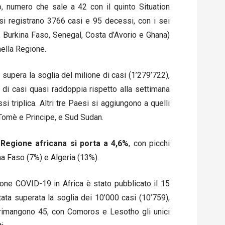
o, numero che sale a 42 con il quinto Situation
 si registrano 3766 casi e 95 decessi, con i sei
a, Burkina Faso, Senegal, Costa d’Avorio e Ghana)
nella Regione.
i supera la soglia del milione di casi (1’279’722),
di casi quasi raddoppia rispetto alla settimana
 triplica. Altri tre Paesi si aggiungono a quelli
 Tomè e Principe, e Sud Sudan.
 Regione africana si porta a 4,6%
, con picchi
na Faso (7%) e Algeria (13%).
ione COVID-19 in Africa è stato pubblicato il 15
stata superata la soglia dei 10’000 casi (10’759),
 rimangono 45, con Comoros e Lesotho gli unici