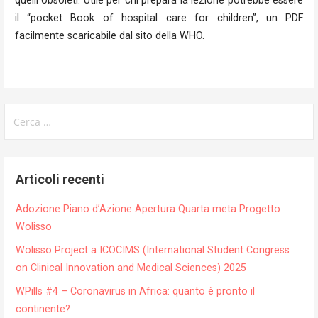
quelli obsoleti. Utile per chi prepara la lezione potrebbe essere
il “pocket Book of hospital care for children”, un PDF
facilmente scaricabile dal sito della WHO.
Ricerca
per:
Articoli recenti
Adozione Piano d’Azione Apertura Quarta meta Progetto
Wolisso
Wolisso Project a ICOCIMS (International Student Congress
on Clinical Innovation and Medical Sciences) 2025
WPills #4 – Coronavirus in Africa: quanto è pronto il
continente?