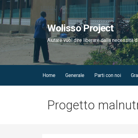
Passa
al
contenuto
Wolisso Project
Aiutare vuol dire liberare dalla necessità d
Home
Generale
Parti con noi
Gra
Progetto malnut