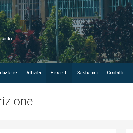
i aiuto
duatorie
Attività
Progetti
Sostienici
Contatti
rizione
Ric