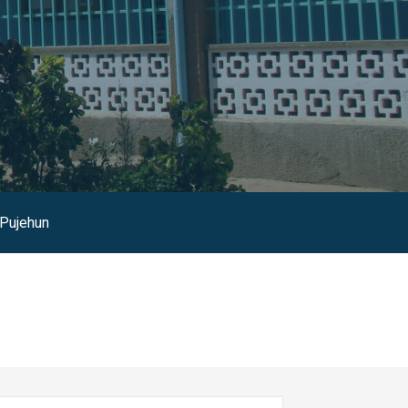
Pujehun
erca